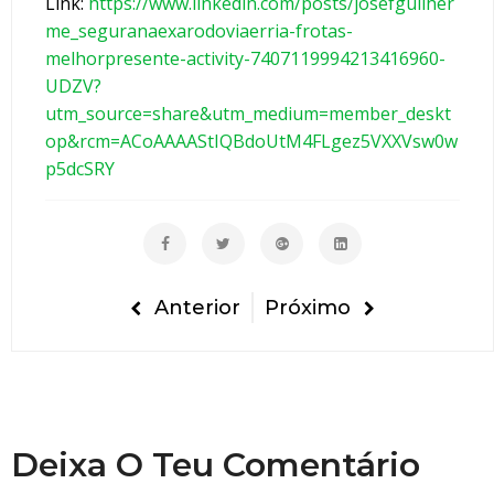
Link:
https://www.linkedin.com/posts/josefguilher
🎄
me_seguranaexarodoviaerria-frotas-
🚗
melhorpresente-activity-7407119994213416960-
O
UDZV?
m
utm_source=share&utm_medium=member_deskt
e
op&rcm=ACoAAAAStIQBdoUtM4FLgez5VXXVsw0w
l
p5dcSRY
h
o
r
p
r
Anterior
Próximo
e
s
e
n
t
Deixa O Teu Comentário
e
é