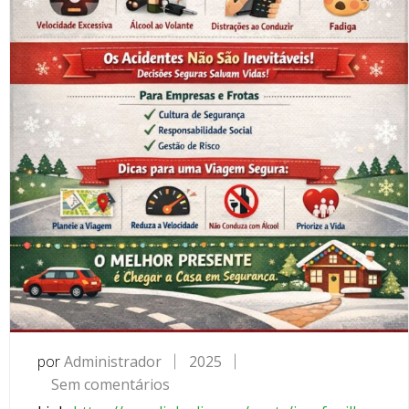
por
Administrador
2025
Sem comentários
e
m