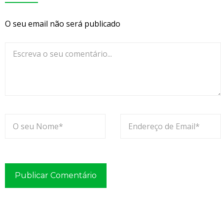
e
O seu email não será publicado
s
t
a
r
p
r
e
s
e
n
t
e