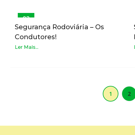
02
OUT
Segurança Rodoviária – Os
Condutores!
Ler Mais...
1
2