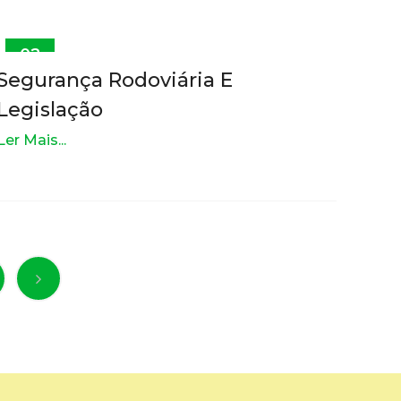
02
OUT
Segurança Rodoviária E
Legislação
Ler Mais...