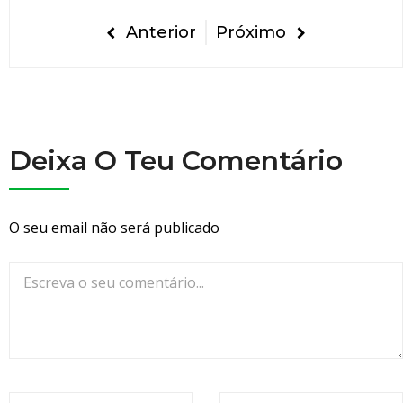
n
t
Anterior
Próximo
o
C
u
s
t
Deixa O Teu Comentário
a
R
e
O seu email não será publicado
a
l
m
e
n
t
e
a