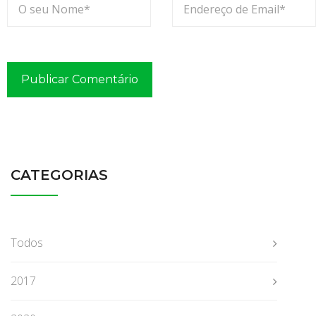
S
u
a
F
r
o
t
a
?
CATEGORIAS
Todos
2017