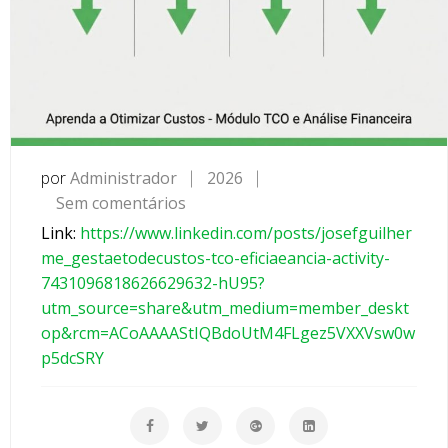
por
Administrador
2026
Sem comentários
e
m
Link:
https://www.linkedin.com/posts/josefguilher
💰
me_gestaetodecustos-tco-eficiaeancia-activity-
S
7431096818626629632-hU95?
a
utm_source=share&utm_medium=member_deskt
b
op&rcm=ACoAAAAStIQBdoUtM4FLgez5VXXVsw0w
e
p5dcSRY
Q
u
a