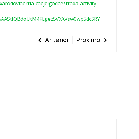
arodoviaerria-caejdigodaestrada-activity-
AAAStIQBdoUtM4FLgez5VXXVsw0wp5dcSRY
Anterior
Próximo