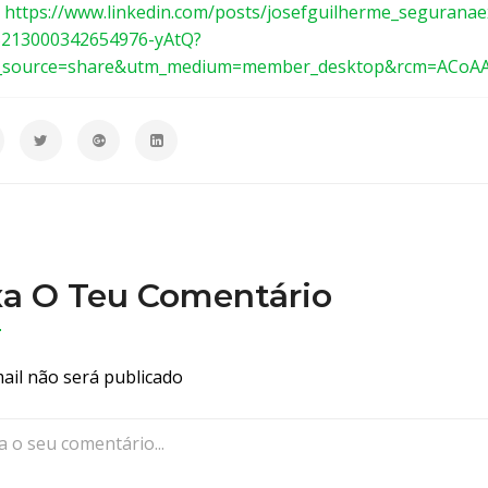
m
:
https://www.linkedin.com/posts/josefguilherme_seguranaex
🚸
5213000342654976-yAtQ?
P
_source=share&utm_medium=member_desktop&rcm=ACoA
a
s
s
a
d
e
i
r
xa O Teu Comentário
a
s
(
ail não será publicado
p
a
s
s