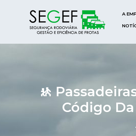
A EM
NOTÍ
🚸 Passadeira
Código Da