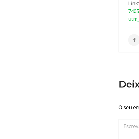
Link
740
utm
Dei
O seu em