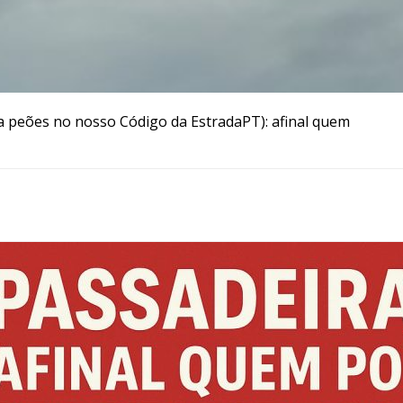
a peões no nosso Código da EstradaPT): afinal quem