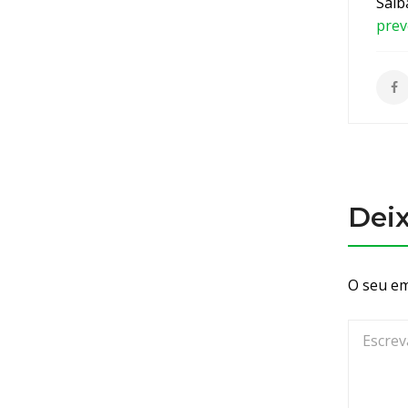
Saib
prev
Dei
O seu em