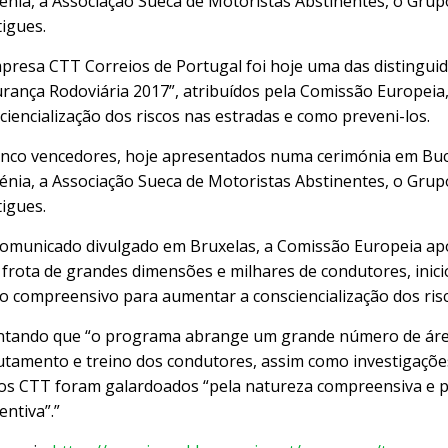
nia, a Associação Sueca de Motoristas Abstinentes, o Grupo
a
igues.
n
h
presa CTT Correios de Portugal foi hoje uma das distinguid
a
rança Rodoviária 2017”, atribuídos pela Comissão Europei
m
ciencialização dos riscos nas estradas e como preveni-los.
p
inco vencedores, hoje apresentados numa cerimónia em Buc
r
nia, a Associação Sueca de Motoristas Abstinentes, o Grupo
é
igues.
m
i
omunicado divulgado em Bruxelas, a Comissão Europeia ap
o
frota de grandes dimensões e milhares de condutores, ini
e
o compreensivo para aumentar a consciencialização dos risc
u
r
tando que “o programa abrange um grande número de áreas
o
utamento e treino dos condutores, assim como investigações 
p
os CTT foram galardoados “pela natureza compreensiva e pe
e
entiva”.”
u