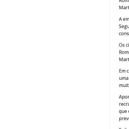
Romé
Mart
A em
Segu
cons
Os c
Romé
Mart
Em c
uma 
muit
Apon
recr
que 
prev