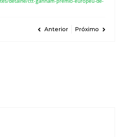
rtes/detalhe/ctt-ganham-premio-europeu-de-
Anterior
Próximo