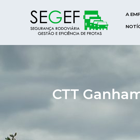
A EM
NOTÍ
CTT Ganham