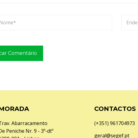
r
i
a
MORADA
CONTACTOS
Trav. Abarracamento
(+351) 961704973
De Peniche Nr. 9 - 3º-dtº
geral@segef.pt