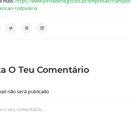
a mais:
https://www.jornaldenegocios.pt/empresas/transpo
d
encao-rodoviaria
e
p
r
e
v
e
n
ç
xa O Teu Comentário
ã
o
r
o
ail não será publicado
d
o
v
i
á