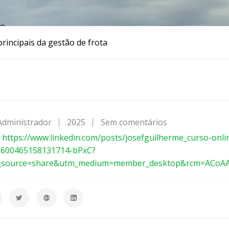
incipais da gestão de frota
Administrador
2025
Sem comentários
e
m
:
https://www.linkedin.com/posts/josefguilherme_curso-onli
C
8600465158131714-bPxC?
u
_source=share&utm_medium=member_desktop&rcm=ACoA
r
s
o
q
u