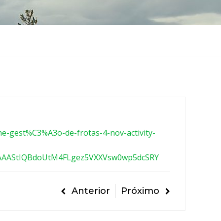
ne-gest%C3%A3o-de-frotas-4-nov-activity-
AAAStIQBdoUtM4FLgez5VXXVsw0wp5dcSRY
Anterior
Próximo