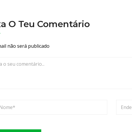
e
a
b
xa O Teu Comentário
r
a
n
ail não será publicado
g
e
o
s
p
o
n
t
o
s
p
r