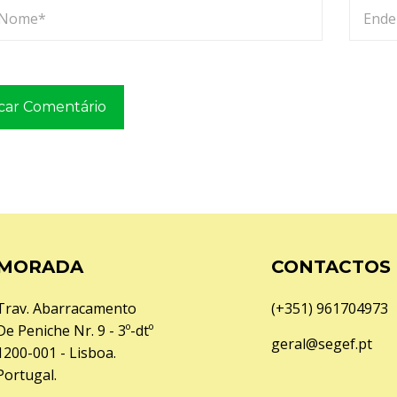
MORADA
CONTACTOS
Trav. Abarracamento
(+351) 961704973
De Peniche Nr. 9 - 3º-dtº
geral@segef.pt
1200-001 - Lisboa.
Portugal.