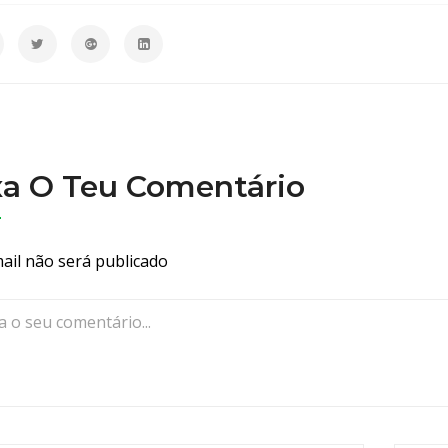
o
d
e
F
r
o
t
xa O Teu Comentário
a
V
I
ail não será publicado