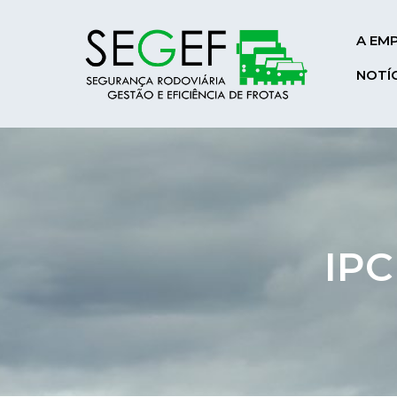
A EM
NOTÍ
IPC