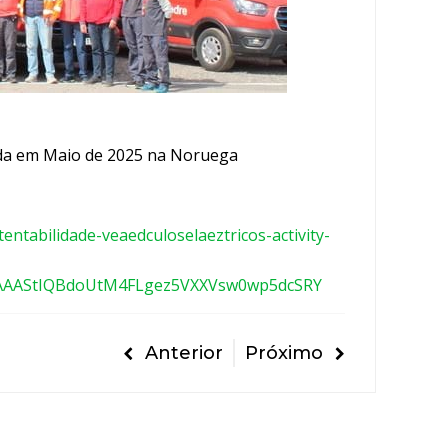
zada em Maio de 2025 na Noruega
entabilidade-veaedculoselaeztricos-activity-
AAAStIQBdoUtM4FLgez5VXXVsw0wp5dcSRY
Anterior
Próximo