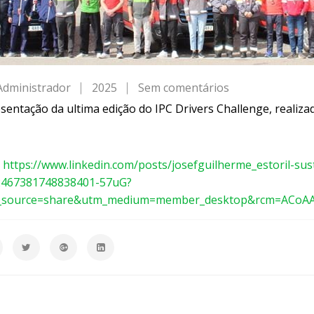
Administrador
2025
Sem comentários
e
m
sentação da ultima edição do IPC Drivers Challenge, reali
I
P
C
:
https://www.linkedin.com/posts/josefguilherme_estoril-sust
D
2467381748838401-57uG?
r
_source=share&utm_medium=member_desktop&rcm=ACoA
i
v
e
r
s
C