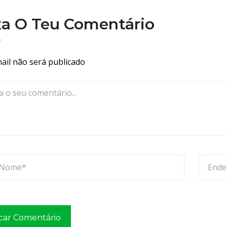
h
a
xa O Teu Comentário
l
l
e
ail não será publicado
n
g
e
2
0
2
5