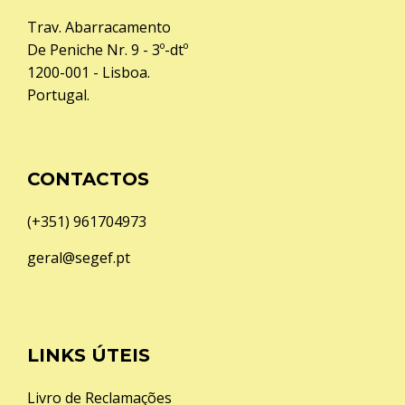
u
p
Trav. Abarracamento
a
De Peniche Nr. 9 - 3º-dtº
r
1200-001 - Lisboa.
m
Portugal.
u
i
t
CONTACTOS
o
m
(+351) 961704973
a
i
geral@segef.pt
s
.
LINKS ÚTEIS
Livro de Reclamações