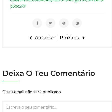
m
p5dcSRY
e
r
o
s
d
Anterior
Próximo
o
s
v
e
í
Deixa O Teu Comentário
c
u
l
O seu email não será publicado
o
s
d
e