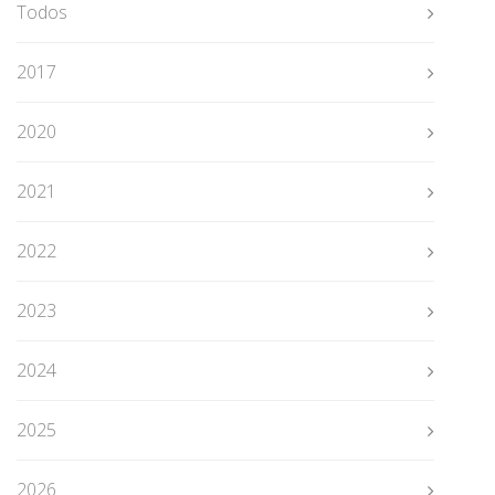
Todos
s
i
2017
o
n
2020
a
m
2021
a
p
e
2022
n
a
2023
s
.
2024
I
n
2025
c
o
2026