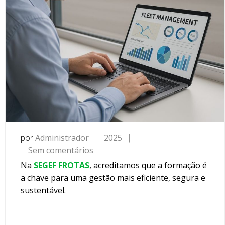
por
Administrador
2025
Sem comentários
e
m
Na
SEGEF FROTAS
, acreditamos que a formação é
F
a chave para uma gestão mais eficiente, segura e
o
sustentável.
r
m