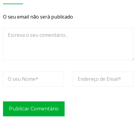
a
u
m
O seu email não será publicado
a
G
e
s
t
ã
o
d
e
F
r
o
t
a
s