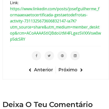
a
Link:
ç
https://www.linkedin.com/posts/josefguilherme_f
ã
ormaaexaetocertificada-gestaetodefrotas-
o
activity-7311325673606832147-ia7K?
d
utm_source=share&utm_medium=member_deskt
e
op&rcm=ACoAAAAStIQBdoUtM4FLgez5VXXVsw0w
Q
p5dcSRY
u
a
l
i
d
Anterior
Próximo
a
d
e
p
a
Deixa O Teu Comentário
r