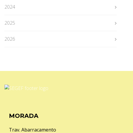
!
2024
2025
2026
MORADA
Trav. Abarracamento