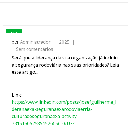
03
JUN
por
Administrador
2025
Sem comentários
e
m
Será que a liderança da sua organização já incluiu
A
a segurança rodoviária nas suas prioridades? Leia
s
este artigo…
e
g
u
Link:
r
https://www.linkedin.com/posts/josefguilherme_li
a
deranaexa-seguranaexarodoviaerria-
n
culturadeseguranaexa-activity-
ç
7315150525891526656-0cUz?
a