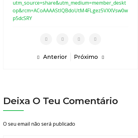
utm_source=share&utm_medium=member_deskt
c
op&rcm=ACoAAAAStIQBdoUtM4FLgez5VXXVsw0w
o
p5dcSRY
m
e
ç
a
n
Anterior
Próximo
o
t
o
p
o
Deixa O Teu Comentário
!
O seu email não será publicado