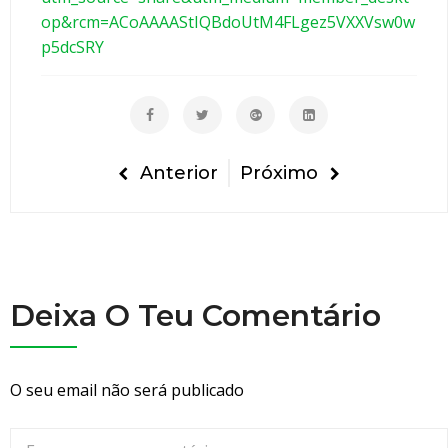
c
op&rcm=ACoAAAAStIQBdoUtM4FLgez5VXXVsw0w
e
p5dcSRY
i
r
o
p
o
Anterior
Próximo
d
e
s
a
l
Deixa O Teu Comentário
v
a
r
v
O seu email não será publicado
i
d