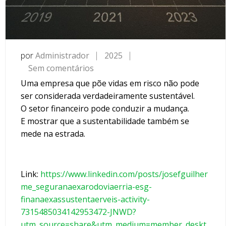
por
Administrador
2025
Sem comentários
e
m
Uma empresa que põe vidas em risco não pode
O
ser considerada verdadeiramente sustentável.
s
O setor financeiro pode conduzir a mudança.
e
E mostrar que a sustentabilidade também se
t
mede na estrada.
o
r
f
Link:
https://www.linkedin.com/posts/josefguilher
i
me_seguranaexarodoviaerria-esg-
n
finanaexassustentaerveis-activity-
a
7315485034142953472-JNWD?
n
utm_source=share&utm_medium=member_deskt