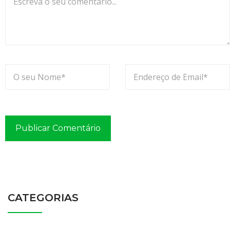
a
s
?
CATEGORIAS